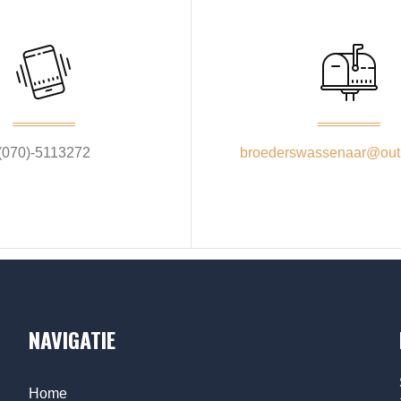
(070)-5113272
broederswassenaar@out
NAVIGATIE
Home