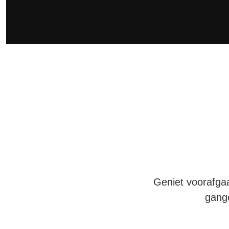
Geniet voorafga
gange